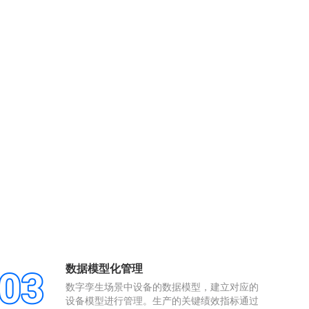
数据模型化管理
数字孪生场景中设备的数据模型，建立对应的
设备模型进行管理。生产的关键绩效指标通过