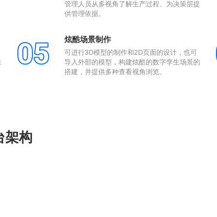
管理人员从多视角了解生产过程、为决策层提
供管理依据。
炫酷场景制作
；
可进行3D模型的制作和2D页面的设计，也可
来
导入外部的模型，构建炫酷的数字孪生场景的
搭建，并提供多种查看视角浏览。
台架构