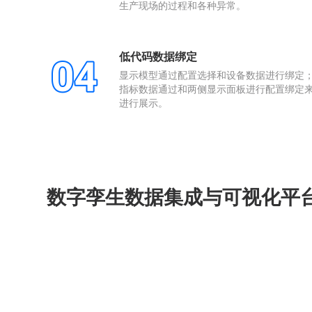
生产现场的过程和各种异常。
低代码数据绑定
显示模型通过配置选择和设备数据进行绑定
指标数据通过和两侧显示面板进行配置绑定
进行展示。
数字孪生数据集成与可视化平