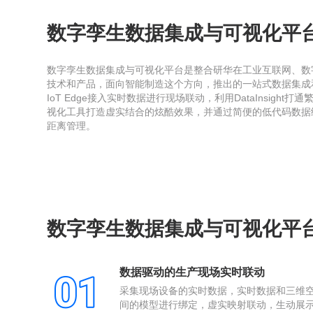
数字孪生数据集成与可视化平
数字孪生数据集成与可视化平台是整合研华在工业互联网、数字
技术和产品，面向智能制造这个方向，推出的一站式数据集成
IoT Edge接入实时数据进行现场联动，利用DataInsight
视化工具打造虚实结合的炫酷效果，并通过简便的低代码数据
距离管理。
数字孪生数据集成与可视化平
数据驱动的生产现场实时联动
采集现场设备的实时数据，实时数据和三维
间的模型进行绑定，虚实映射联动，生动展